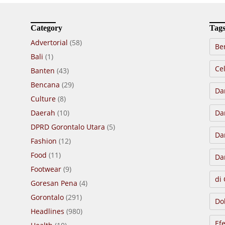
Category
Tag
Advertorial
(58)
Be
Bali
(1)
Cel
Banten
(43)
Bencana
(29)
Da
Culture
(8)
Daerah
(10)
Da
DPRD Gorontalo Utara
(5)
Da
Fashion
(12)
Food
(11)
Da
Footwear
(9)
di
Goresan Pena
(4)
Gorontalo
(291)
Do
Headlines
(980)
Ef