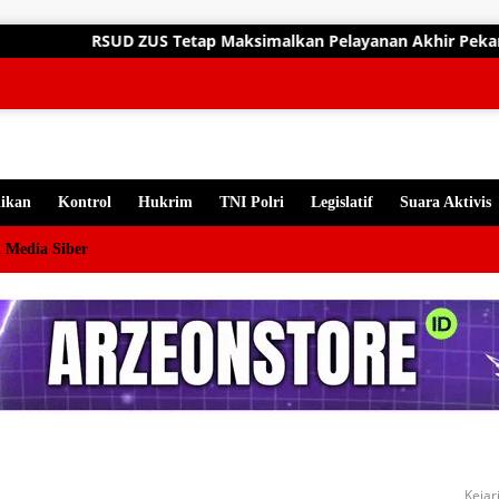
gsung
ZUS Tetap Maksimalkan Pelayanan Akhir Pekan, Dokter Spesialis 
ten
ikan
Kontrol
Hukrim
TNI Polri
Legislatif
Suara Aktivis
 Media Siber
Kejar