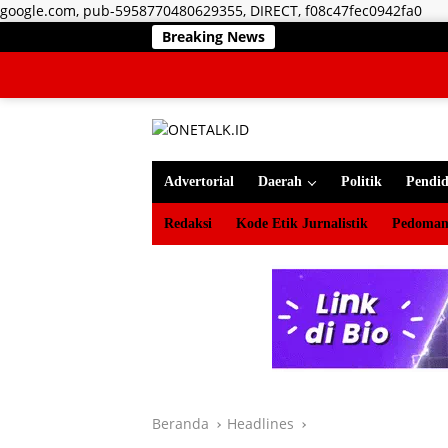
Lan
google.com, pub-5958770480629355, DIRECT, f08c47fec0942fa0
ke
Breaking News
RSUD 
kon
Advertorial
Daerah
Politik
Pendid
Redaksi
Kode Etik Jurnalistik
Pedoman
Beranda
Headlines