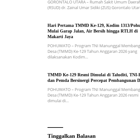
GORONTALO UTARA – Rumah Sakit Umum Daera
(RSUD) dr. Zainal Umar Sidiki (ZUS) Gorontalo Uta
Hari Pertama TMMD Ke-129, Kodim 1313/Poh
Mulai Garap Jalan, Air Bersih hingga RTLH di
Makarti Jaya
POHUWATO – Program TNI Manunggal Memban
Desa (TMMD) Ke-129 Tahun Anggaran 2026 yang
dilaksanakan Kodim…
TMMD Ke-129 Resmi Dimulai di Taluditi, TNI-P
dan Pemda Bersinergi Percepat Pembangunan D
POHUWATO – Program TNI Manunggal Memban
Desa (TMMD) Ke-129 Tahun Anggaran 2026 resmi
dimulai di…
Tinggalkan Balasan