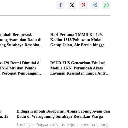
mbali Beroperasi,
Hari Pertama TMMD Ke-129,
bung Ayam dan Dadu di
Kodim 1313/Pohuwato Mulai
ng Surabaya Resahkan
Garap Jalan, Air Bersih hingga
RTLH di Makarti Jaya
129 Resmi Dimulai di
RSUD ZUS Gencarkan Edukasi
 TNI-Polri dan Pemda
Mobile JKN, Permudah Akses
gi Percepat Pembangunan
Layanan Kesehatan Tanpa Antre
di Loket
r
Diduga Kembali Beroperasi, Arena Sabung Ayam dan
u, 25
Dadu di Warugunung Surabaya Resahkan Warga
Surabaya – Dugaan aktivitas perjudian berupa sabung