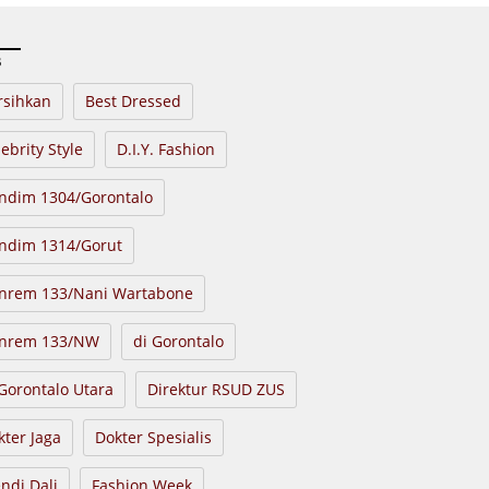
s
rsihkan
Best Dressed
ebrity Style
D.I.Y. Fashion
ndim 1304/Gorontalo
ndim 1314/Gorut
nrem 133/Nani Wartabone
nrem 133/NW
di Gorontalo
 Gorontalo Utara
Direktur RSUD ZUS
kter Jaga
Dokter Spesialis
endi Dali
Fashion Week