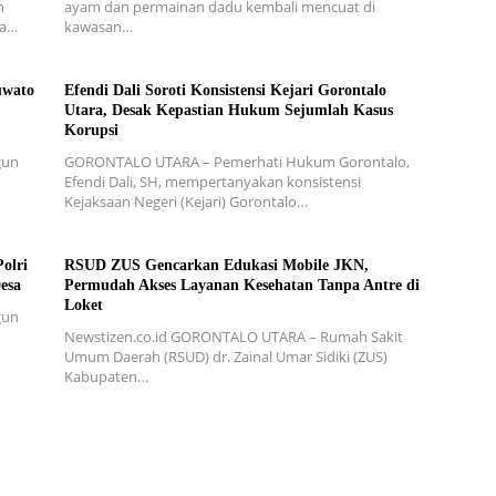
h
ayam dan permainan dadu kembali mencuat di
ra…
kawasan…
uwato
Efendi Dali Soroti Konsistensi Kejari Gorontalo
Utara, Desak Kepastian Hukum Sejumlah Kasus
Korupsi
gun
GORONTALO UTARA – Pemerhati Hukum Gorontalo,
Efendi Dali, SH, mempertanyakan konsistensi
Kejaksaan Negeri (Kejari) Gorontalo…
olri
RSUD ZUS Gencarkan Edukasi Mobile JKN,
esa
Permudah Akses Layanan Kesehatan Tanpa Antre di
Loket
gun
Newstizen.co.id GORONTALO UTARA – Rumah Sakit
Umum Daerah (RSUD) dr. Zainal Umar Sidiki (ZUS)
Kabupaten…