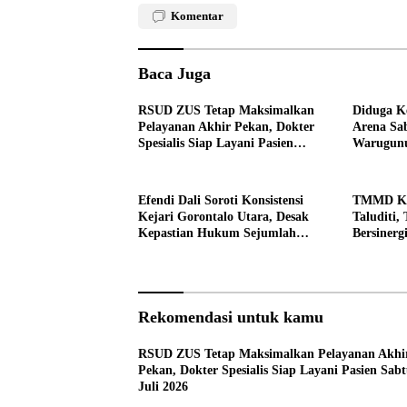
Komentar
Baca Juga
RSUD ZUS Tetap Maksimalkan
Diduga Ke
Pelayanan Akhir Pekan, Dokter
Arena Sa
Spesialis Siap Layani Pasien
Warugunu
Sabtu, 25 Juli 2026
Warga
Efendi Dali Soroti Konsistensi
TMMD Ke-
Kejari Gorontalo Utara, Desak
Taluditi,
Kepastian Hukum Sejumlah
Bersiner
Kasus Korupsi
Desa
Rekomendasi untuk kamu
RSUD ZUS Tetap Maksimalkan Pelayanan Akhi
Pekan, Dokter Spesialis Siap Layani Pasien Sabt
Juli 2026