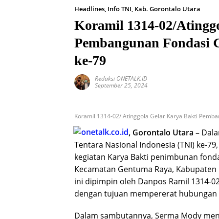
Headlines
,
Info TNI
,
Kab. Gorontalo Utara
Koramil 1314-02/Atingg
Pembangunan Fondasi 
ke-79
Redaksi ONETALK.ID
September 25, 2024
Koramil 1314-02/ Atinggola Gelar Karya Bakti Pemba
, Gorontalo Utara –
Dala
Tentara Nasional Indonesia (TNI) ke-7
kegiatan Karya Bakti penimbunan fonda
Kecamatan Gentuma Raya, Kabupaten Go
ini dipimpin oleh Danpos Ramil 1314-
dengan tujuan mempererat hubungan a
Dalam sambutannya, Serma Mody menjel