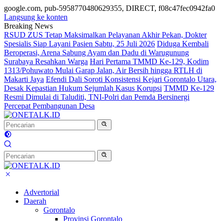
google.com, pub-5958770480629355, DIRECT, f08c47fec0942fa0
Langsung ke konten
Breaking News
RSUD ZUS Tetap Maksimalkan Pelayanan Akhir Pekan, Dokter
Spesialis Siap Layani Pasien Sabtu, 25 Juli 2026
Diduga Kembali
Beroperasi, Arena Sabung Ayam dan Dadu di Warugunung
Surabaya Resahkan Warga
Hari Pertama TMMD Ke-129, Kodim
1313/Pohuwato Mulai Garap Jalan, Air Bersih hingga RTLH di
Makarti Jaya
Efendi Dali Soroti Konsistensi Kejari Gorontalo Utara,
Desak Kepastian Hukum Sejumlah Kasus Korupsi
TMMD Ke-129
Resmi Dimulai di Taluditi, TNI-Polri dan Pemda Bersinergi
Percepat Pembangunan Desa
Advertorial
Daerah
Gorontalo
Provinsi Gorontalo