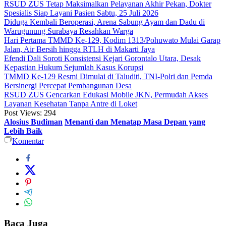
RSUD ZUS Tetap Maksimalkan Pelayanan Akhir Pekan, Dokter
Spesialis Siap Layani Pasien Sabtu, 25 Juli 2026
Diduga Kembali Beroperasi, Arena Sabung Ayam dan Dadu di
Warugunung Surabaya Resahkan Warga
Hari Pertama TMMD Ke-129, Kodim 1313/Pohuwato Mulai Garap
Jalan, Air Bersih hingga RTLH di Makarti Jaya
Efendi Dali Soroti Konsistensi Kejari Gorontalo Utara, Desak
Kepastian Hukum Sejumlah Kasus Korupsi
TMMD Ke-129 Resmi Dimulai di Taluditi, TNI-Polri dan Pemda
Bersinergi Percepat Pembangunan Desa
RSUD ZUS Gencarkan Edukasi Mobile JKN, Permudah Akses
Layanan Kesehatan Tanpa Antre di Loket
Post Views:
294
Alosius Budiman
Menanti dan Menatap Masa Depan yang
Lebih Baik
Komentar
Baca Juga