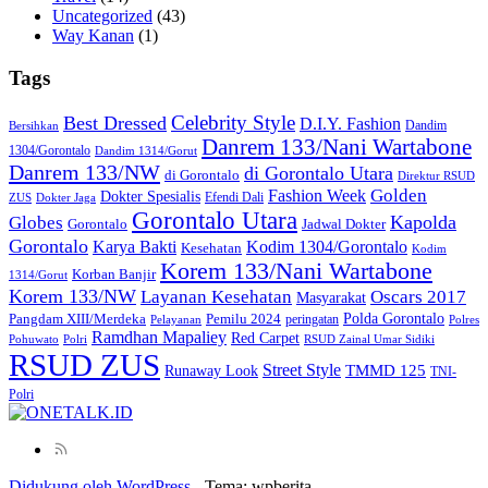
Uncategorized
(43)
Way Kanan
(1)
Tags
Celebrity Style
Best Dressed
D.I.Y. Fashion
Dandim
Bersihkan
Danrem 133/Nani Wartabone
1304/Gorontalo
Dandim 1314/Gorut
Danrem 133/NW
di Gorontalo Utara
di Gorontalo
Direktur RSUD
Golden
Fashion Week
Dokter Spesialis
Efendi Dali
ZUS
Dokter Jaga
Gorontalo Utara
Kapolda
Globes
Gorontalo
Jadwal Dokter
Gorontalo
Kodim 1304/Gorontalo
Karya Bakti
Kesehatan
Kodim
Korem 133/Nani Wartabone
Korban Banjir
1314/Gorut
Korem 133/NW
Layanan Kesehatan
Oscars 2017
Masyarakat
Polda Gorontalo
Pangdam XIII/Merdeka
Pemilu 2024
peringatan
Pelayanan
Polres
Ramdhan Mapaliey
Red Carpet
Pohuwato
Polri
RSUD Zainal Umar Sidiki
RSUD ZUS
Street Style
Runaway Look
TMMD 125
TNI-
Polri
Didukung oleh WordPress
-
Tema: wpberita.