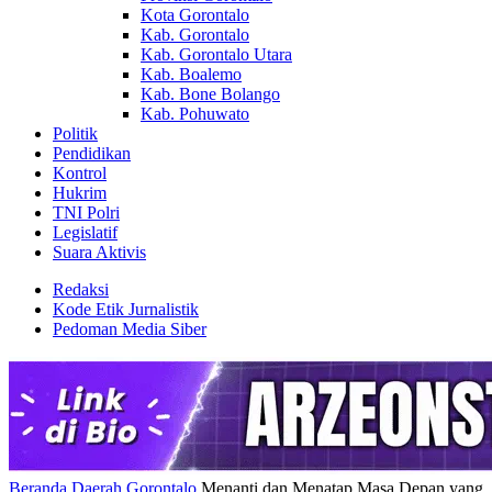
Kota Gorontalo
Kab. Gorontalo
Kab. Gorontalo Utara
Kab. Boalemo
Kab. Bone Bolango
Kab. Pohuwato
Politik
Pendidikan
Kontrol
Hukrim
TNI Polri
Legislatif
Suara Aktivis
Redaksi
Kode Etik Jurnalistik
Pedoman Media Siber
Beranda
Daerah
Gorontalo
Menanti dan Menatap Masa Depan yang