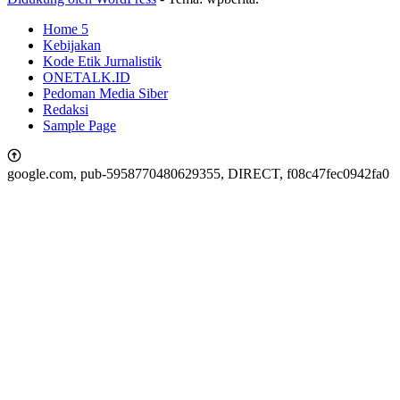
Home 5
Kebijakan
Kode Etik Jurnalistik
ONETALK.ID
Pedoman Media Siber
Redaksi
Sample Page
google.com, pub-5958770480629355, DIRECT, f08c47fec0942fa0