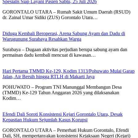
Spesialis Siap Layani Pasien Sabtu, 25 Juli 2026
GORONTALO UTARA – Rumah Sakit Umum Daerah (RSUD)
dr. Zainal Umar Sidiki (ZUS) Gorontalo Utara…
Diduga Kembali Beroperasi, Arena Sabung Ayam dan Dadu di
Warugunung Surabaya Resahkan Warga
Surabaya – Dugaan aktivitas perjudian berupa sabung ayam dan
permainan dadu kembali mencuat di kawasan…
Hari Pertama TMMD Ke-129, Kodim 1313/Pohuwato Mulai Garap
Jalan, Air Bersih hingga RTLH di Makarti Jaya
POHUWATO – Program TNI Manunggal Membangun Desa
(TMMD) Ke-129 Tahun Anggaran 2026 yang dilaksanakan
Kodim…
Efendi Dali Soroti Konsistensi Kejari Gorontalo Utara, Desak
Kepastian Hukum Sejumlah Kasus Korupsi
GORONTALO UTARA – Pemerhati Hukum Gorontalo, Efendi
Dali, SH, mempertanyakan konsistensi Kejaksaan Negeri (Kejari)