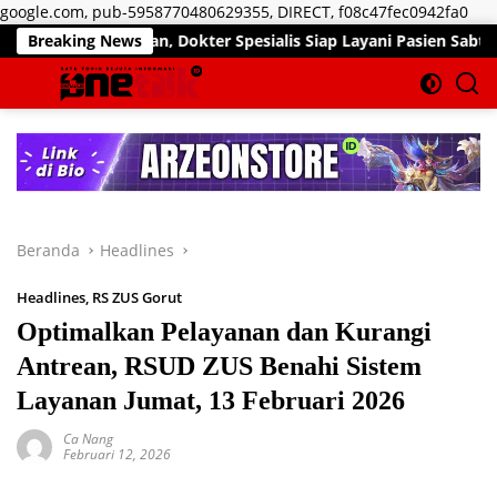
Lan
google.com, pub-5958770480629355, DIRECT, f08c47fec0942fa0
ke
ir Pekan, Dokter Spesialis Siap Layani Pasien Sabtu, 25 Juli 20
Breaking News
kon
Beranda
Headlines
Headlines
,
RS ZUS Gorut
Optimalkan Pelayanan dan Kurangi
Antrean, RSUD ZUS Benahi Sistem
Layanan Jumat, 13 Februari 2026
Ca Nang
Februari 12, 2026