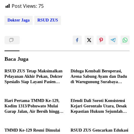
Post Views:
75
Dokter Jaga
RSUD ZUS
Baca Juga
RSUD ZUS Tetap Maksimalkan
Diduga Kembali Beroperasi,
Pelayanan Akhir Pekan, Dokter
Arena Sabung Ayam dan Dadu
Spesialis Siap Layani Pasien
di Warugunung Surabaya
Sabtu, 25 Juli 2026
Resahkan Warga
Hari Pertama TMMD Ke-129,
Efendi Dali Soroti Konsistensi
Kodim 1313/Pohuwato Mulai
Kejari Gorontalo Utara, Desak
Garap Jalan, Air Bersih hingga
Kepastian Hukum Sejumlah
RTLH di Makarti Jaya
Kasus Korupsi
TMMD Ke-129 Resmi Dimulai
RSUD ZUS Gencarkan Edukasi