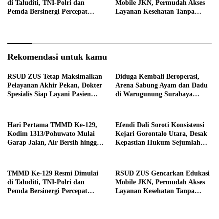
di Taluditi, TNI-Polri dan
Mobile JKN, Permudah Akses
Pemda Bersinergi Percepat
Layanan Kesehatan Tanpa
Pembangunan Desa
Antre di Loket
Rekomendasi untuk kamu
RSUD ZUS Tetap Maksimalkan
Diduga Kembali Beroperasi,
Pelayanan Akhir Pekan, Dokter
Arena Sabung Ayam dan Dadu
Spesialis Siap Layani Pasien
di Warugunung Surabaya
Sabtu, 25 Juli 2026
Resahkan Warga
Hari Pertama TMMD Ke-129,
Efendi Dali Soroti Konsistensi
Kodim 1313/Pohuwato Mulai
Kejari Gorontalo Utara, Desak
Garap Jalan, Air Bersih hingga
Kepastian Hukum Sejumlah
RTLH di Makarti Jaya
Kasus Korupsi
TMMD Ke-129 Resmi Dimulai
RSUD ZUS Gencarkan Edukasi
di Taluditi, TNI-Polri dan
Mobile JKN, Permudah Akses
Pemda Bersinergi Percepat
Layanan Kesehatan Tanpa
Pembangunan Desa
Antre di Loket