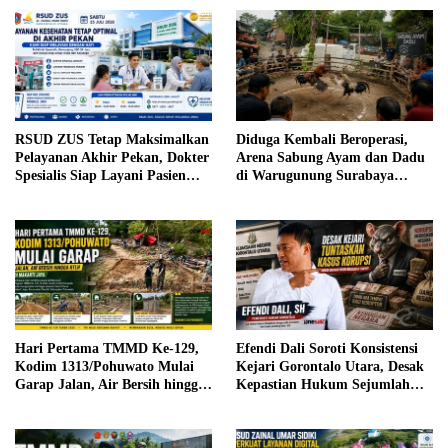
RSUD ZUS Tetap Maksimalkan
Diduga Kembali Beroperasi,
Pelayanan Akhir Pekan, Dokter
Arena Sabung Ayam dan Dadu
Spesialis Siap Layani Pasien
di Warugunung Surabaya
Sabtu, 25 Juli 2026
Resahkan Warga
Hari Pertama TMMD Ke-129,
Efendi Dali Soroti Konsistensi
Kodim 1313/Pohuwato Mulai
Kejari Gorontalo Utara, Desak
Garap Jalan, Air Bersih hingga
Kepastian Hukum Sejumlah
RTLH di Makarti Jaya
Kasus Korupsi