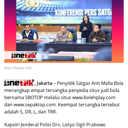
Foto: Humas Polri
, Jakarta
– Penyidik Satgas Anti Mafia Bola
menangkap empat tersangka penyedia situs judi bola
bernama SBOTOP melalui situs www.bolehplay.com
dan www.sepaktop.com. Keempat tersangka tersebut
adalah S, DR, L, dan TRR.
Kapolri Jenderal Polisi Drs. Listyo Sigit Prabowo