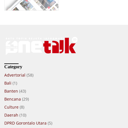
Category
Advertorial
(58)
Bali
(1)
Banten
(43)
Bencana
(29)
Culture
(8)
Daerah
(10)
DPRD Gorontalo Utara
(5)