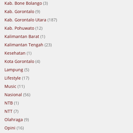
Kab. Bone Bolango
(3)
Kab. Gorontalo
(9)
Kab. Gorontalo Utara
(187)
Kab. Pohuwato
(12)
Kalimantan Barat
(1)
Kalimantan Tengah
(23)
Kesehatan
(1)
Kota Gorontalo
(4)
Lampung
(5)
Lifestyle
(17)
Music
(11)
Nasional
(56)
NTB
(1)
NTT
(7)
Olahraga
(9)
Opini
(16)