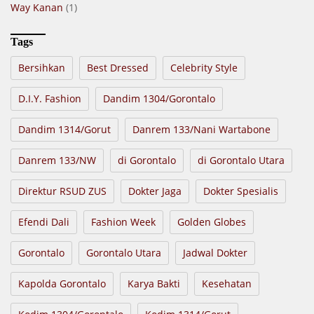
Way Kanan
(1)
Tags
Bersihkan
Best Dressed
Celebrity Style
D.I.Y. Fashion
Dandim 1304/Gorontalo
Dandim 1314/Gorut
Danrem 133/Nani Wartabone
Danrem 133/NW
di Gorontalo
di Gorontalo Utara
Direktur RSUD ZUS
Dokter Jaga
Dokter Spesialis
Efendi Dali
Fashion Week
Golden Globes
Gorontalo
Gorontalo Utara
Jadwal Dokter
Kapolda Gorontalo
Karya Bakti
Kesehatan