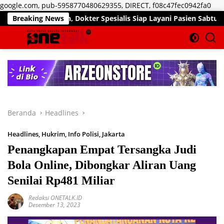
Lan
google.com, pub-5958770480629355, DIRECT, f08c47fec0942fa0
ke
Pekan, Dokter Spesialis Siap Layani Pasien Sabtu, 25 Juli 2026
Breaking News
kon
Beranda
Headlines
Headlines
,
Hukrim
,
Info Polisi
,
Jakarta
Penangkapan Empat Tersangka Judi
Bola Online, Dibongkar Aliran Uang
Senilai Rp481 Miliar
Redaksi ONETALK.ID
Desember 13, 2023