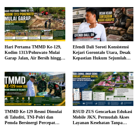
Hari Pertama TMMD Ke-129,
Efendi Dali Soroti Konsistensi
Kodim 1313/Pohuwato Mulai
Kejari Gorontalo Utara, Desak
Garap Jalan, Air Bersih hingga
Kepastian Hukum Sejumlah
RTLH di Makarti Jaya
Kasus Korupsi
TMMD Ke-129 Resmi Dimulai
RSUD ZUS Gencarkan Edukasi
di Taluditi, TNI-Polri dan
Mobile JKN, Permudah Akses
Pemda Bersinergi Percepat
Layanan Kesehatan Tanpa
Pembangunan Desa
Antre di Loket