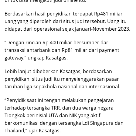
Berdasarkan hasil penyidikan terdapat Rp481 miliar
uang yang diperoleh dari situs judi tersebut. Uang itu
didapat dari operasional sejak Januari-November 2023.
“Dengan rincian Rp.400 miliar bersumber dari
transaksi antarbank dan Rp81 miliar dari payment
gateway,” ungkap Kasatgas.
Lebih lanjut dibeberkan Kasatgas, berdasarkan
penyidikan, situs judi itu menyelenggarakan pasar
taruhan liga sepakbola nasional dan internasional.
“Penyidik saat ini tengah melakukan pengejaran
terhadap tersangka TRR, dan dua warga negara
Tiongkok berinisial UTA dan NIK yang aktif
berkomunikasi dengan tersangka Ldi SIngapura dan
Thailand,” ujar Kasatgas.