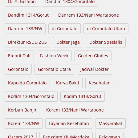
D.I.Y. Fashion
Dandim 1304/Gorontalo
Dandim 1314/Gorut
Danrem 133/Nani Wartabone
Danrem 133/NW
di Gorontalo
di Gorontalo Utara
Direktur RSUD ZUS
Dokter Jaga
Dokter Spesialis
Efendi Dali
Fashion Week
Golden Globes
Gorontalo
Gorontalo Utara
Jadwal Dokter
Kapolda Gorontalo
Karya Bakti
Kesehatan
Kodim 1304/Gorontalo
Kodim 1314/Gorut
Korban Banjir
Korem 133/Nani Wartabone
Korem 133/NW
Layanan Kesehatan
Masyarakat
Oscars 2017
Pangdam XIII/Merdeka
Pelayanan