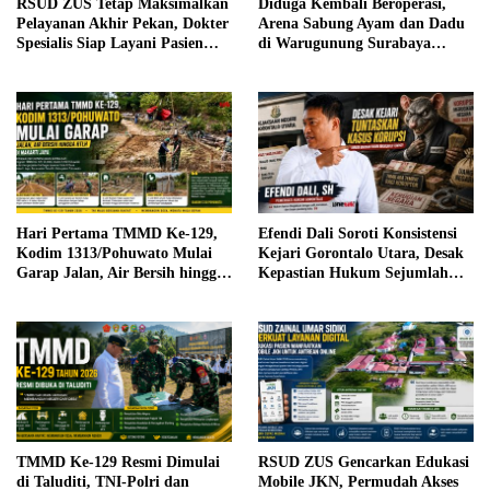
RSUD ZUS Tetap Maksimalkan
Diduga Kembali Beroperasi,
Pelayanan Akhir Pekan, Dokter
Arena Sabung Ayam dan Dadu
Spesialis Siap Layani Pasien
di Warugunung Surabaya
Sabtu, 25 Juli 2026
Resahkan Warga
Hari Pertama TMMD Ke-129,
Efendi Dali Soroti Konsistensi
Kodim 1313/Pohuwato Mulai
Kejari Gorontalo Utara, Desak
Garap Jalan, Air Bersih hingga
Kepastian Hukum Sejumlah
RTLH di Makarti Jaya
Kasus Korupsi
TMMD Ke-129 Resmi Dimulai
RSUD ZUS Gencarkan Edukasi
di Taluditi, TNI-Polri dan
Mobile JKN, Permudah Akses