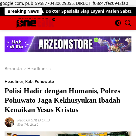
Lan
google.com, pub-5958770480629355, DIRECT, f08c47fec0942fa0
ke
kan, Dokter Spesialis Siap Layani Pasien Sabtu, 25 Juli 2026
Breaking News
kon
Beranda
Headlines
Headlines
,
Kab. Pohuwato
Polisi Hadir dengan Humanis, Polres
Pohuwato Jaga Kekhusyukan Ibadah
Kenaikan Yesus Kristus
Redaksi ONETALK.ID
Mei 14, 2026