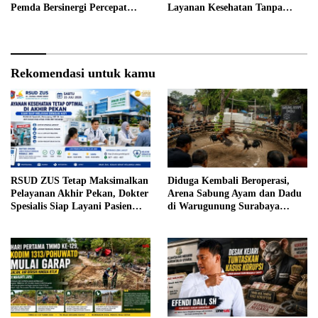
Pemda Bersinergi Percepat
Layanan Kesehatan Tanpa
Pembangunan Desa
Antre di Loket
Rekomendasi untuk kamu
RSUD ZUS Tetap Maksimalkan
Diduga Kembali Beroperasi,
Pelayanan Akhir Pekan, Dokter
Arena Sabung Ayam dan Dadu
Spesialis Siap Layani Pasien
di Warugunung Surabaya
Sabtu, 25 Juli 2026
Resahkan Warga