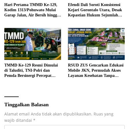
Hari Pertama TMMD Ke-129,
Efendi Dali Soroti Konsistensi
Kodim 1313/Pohuwato Mulai
Kejari Gorontalo Utara, Desak
Garap Jalan, Air Bersih hingga
Kepastian Hukum Sejumlah
RTLH di Makarti Jaya
Kasus Korupsi
TMMD Ke-129 Resmi Dimulai
RSUD ZUS Gencarkan Edukasi
di Taluditi, TNI-Polri dan
Mobile JKN, Permudah Akses
Pemda Bersinergi Percepat
Layanan Kesehatan Tanpa
Pembangunan Desa
Antre di Loket
Tinggalkan Balasan
Alamat email Anda tidak akan dipublikasikan.
Ruas yang
wajib ditandai
*