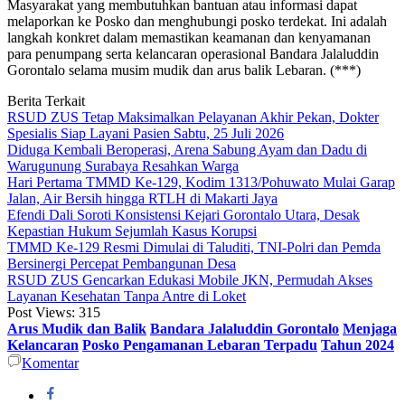
Masyarakat yang membutuhkan bantuan atau informasi dapat
melaporkan ke Posko dan menghubungi posko terdekat. Ini adalah
langkah konkret dalam memastikan keamanan dan kenyamanan
para penumpang serta kelancaran operasional Bandara Jalaluddin
Gorontalo selama musim mudik dan arus balik Lebaran. (***)
Berita Terkait
RSUD ZUS Tetap Maksimalkan Pelayanan Akhir Pekan, Dokter
Spesialis Siap Layani Pasien Sabtu, 25 Juli 2026
Diduga Kembali Beroperasi, Arena Sabung Ayam dan Dadu di
Warugunung Surabaya Resahkan Warga
Hari Pertama TMMD Ke-129, Kodim 1313/Pohuwato Mulai Garap
Jalan, Air Bersih hingga RTLH di Makarti Jaya
Efendi Dali Soroti Konsistensi Kejari Gorontalo Utara, Desak
Kepastian Hukum Sejumlah Kasus Korupsi
TMMD Ke-129 Resmi Dimulai di Taluditi, TNI-Polri dan Pemda
Bersinergi Percepat Pembangunan Desa
RSUD ZUS Gencarkan Edukasi Mobile JKN, Permudah Akses
Layanan Kesehatan Tanpa Antre di Loket
Post Views:
315
Arus Mudik dan Balik
Bandara Jalaluddin Gorontalo
Menjaga
Kelancaran
Posko Pengamanan Lebaran Terpadu
Tahun 2024
Komentar