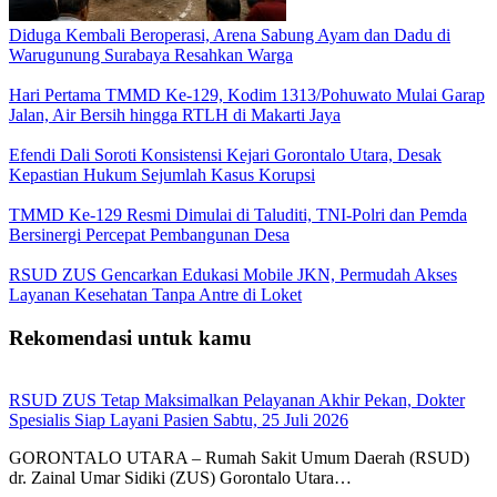
Diduga Kembali Beroperasi, Arena Sabung Ayam dan Dadu di
Warugunung Surabaya Resahkan Warga
Hari Pertama TMMD Ke-129, Kodim 1313/Pohuwato Mulai Garap
Jalan, Air Bersih hingga RTLH di Makarti Jaya
Efendi Dali Soroti Konsistensi Kejari Gorontalo Utara, Desak
Kepastian Hukum Sejumlah Kasus Korupsi
TMMD Ke-129 Resmi Dimulai di Taluditi, TNI-Polri dan Pemda
Bersinergi Percepat Pembangunan Desa
RSUD ZUS Gencarkan Edukasi Mobile JKN, Permudah Akses
Layanan Kesehatan Tanpa Antre di Loket
Rekomendasi untuk kamu
RSUD ZUS Tetap Maksimalkan Pelayanan Akhir Pekan, Dokter
Spesialis Siap Layani Pasien Sabtu, 25 Juli 2026
GORONTALO UTARA – Rumah Sakit Umum Daerah (RSUD)
dr. Zainal Umar Sidiki (ZUS) Gorontalo Utara…