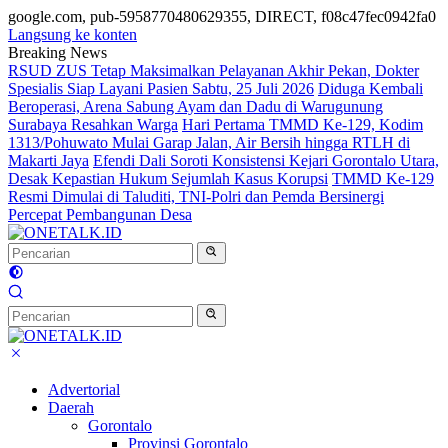
google.com, pub-5958770480629355, DIRECT, f08c47fec0942fa0
Langsung ke konten
Breaking News
RSUD ZUS Tetap Maksimalkan Pelayanan Akhir Pekan, Dokter
Spesialis Siap Layani Pasien Sabtu, 25 Juli 2026
Diduga Kembali
Beroperasi, Arena Sabung Ayam dan Dadu di Warugunung
Surabaya Resahkan Warga
Hari Pertama TMMD Ke-129, Kodim
1313/Pohuwato Mulai Garap Jalan, Air Bersih hingga RTLH di
Makarti Jaya
Efendi Dali Soroti Konsistensi Kejari Gorontalo Utara,
Desak Kepastian Hukum Sejumlah Kasus Korupsi
TMMD Ke-129
Resmi Dimulai di Taluditi, TNI-Polri dan Pemda Bersinergi
Percepat Pembangunan Desa
Advertorial
Daerah
Gorontalo
Provinsi Gorontalo