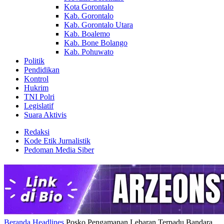
Kota Gorontalo
Kab. Gorontalo
Kab. Gorontalo Utara
Kab. Boalemo
Kab. Bone Bolango
Kab. Pohuwato
Politik
Pendidikan
Kontrol
Hukrim
TNI Polri
Legislatif
Suara Aktivis
Redaksi
Kode Etik Jurnalistik
Pedoman Media Siber
Beranda
Headlines
Posko Pengamanan Lebaran Terpadu Bandara