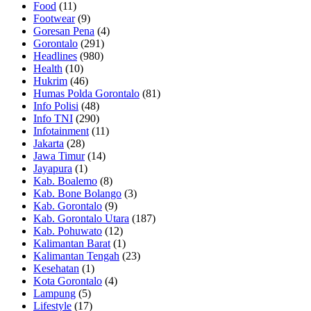
Food
(11)
Footwear
(9)
Goresan Pena
(4)
Gorontalo
(291)
Headlines
(980)
Health
(10)
Hukrim
(46)
Humas Polda Gorontalo
(81)
Info Polisi
(48)
Info TNI
(290)
Infotainment
(11)
Jakarta
(28)
Jawa Timur
(14)
Jayapura
(1)
Kab. Boalemo
(8)
Kab. Bone Bolango
(3)
Kab. Gorontalo
(9)
Kab. Gorontalo Utara
(187)
Kab. Pohuwato
(12)
Kalimantan Barat
(1)
Kalimantan Tengah
(23)
Kesehatan
(1)
Kota Gorontalo
(4)
Lampung
(5)
Lifestyle
(17)