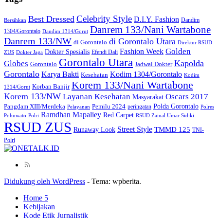
Celebrity Style
Best Dressed
D.I.Y. Fashion
Dandim
Bersihkan
Danrem 133/Nani Wartabone
1304/Gorontalo
Dandim 1314/Gorut
Danrem 133/NW
di Gorontalo Utara
di Gorontalo
Direktur RSUD
Golden
Fashion Week
Dokter Spesialis
Efendi Dali
ZUS
Dokter Jaga
Gorontalo Utara
Kapolda
Globes
Gorontalo
Jadwal Dokter
Gorontalo
Kodim 1304/Gorontalo
Karya Bakti
Kesehatan
Kodim
Korem 133/Nani Wartabone
Korban Banjir
1314/Gorut
Korem 133/NW
Layanan Kesehatan
Oscars 2017
Masyarakat
Polda Gorontalo
Pangdam XIII/Merdeka
Pemilu 2024
peringatan
Pelayanan
Polres
Ramdhan Mapaliey
Red Carpet
Pohuwato
Polri
RSUD Zainal Umar Sidiki
RSUD ZUS
Street Style
Runaway Look
TMMD 125
TNI-
Polri
Didukung oleh WordPress
-
Tema: wpberita.
Home 5
Kebijakan
Kode Etik Jurnalistik