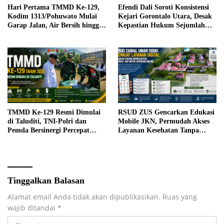
Hari Pertama TMMD Ke-129,
Efendi Dali Soroti Konsistensi
Kodim 1313/Pohuwato Mulai
Kejari Gorontalo Utara, Desak
Garap Jalan, Air Bersih hingga
Kepastian Hukum Sejumlah
RTLH di Makarti Jaya
Kasus Korupsi
TMMD Ke-129 Resmi Dimulai
RSUD ZUS Gencarkan Edukasi
di Taluditi, TNI-Polri dan
Mobile JKN, Permudah Akses
Pemda Bersinergi Percepat
Layanan Kesehatan Tanpa
Pembangunan Desa
Antre di Loket
Tinggalkan Balasan
Alamat email Anda tidak akan dipublikasikan.
Ruas yang
wajib ditandai
*