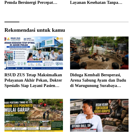
Pemda Bersinergi Percepat
Layanan Kesehatan Tanpa
Pembangunan Desa
Antre di Loket
Rekomendasi untuk kamu
RSUD ZUS Tetap Maksimalkan
Diduga Kembali Beroperasi,
Pelayanan Akhir Pekan, Dokter
Arena Sabung Ayam dan Dadu
Spesialis Siap Layani Pasien
di Warugunung Surabaya
Sabtu, 25 Juli 2026
Resahkan Warga