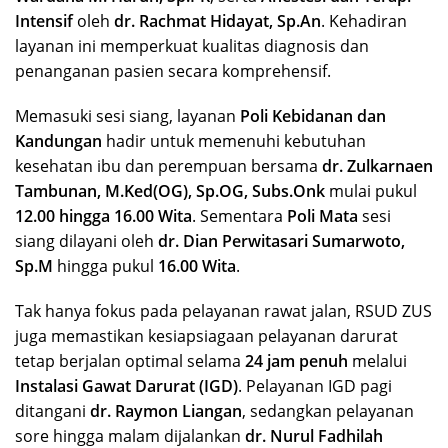
Intensif
oleh
dr. Rachmat Hidayat, Sp.An
. Kehadiran
layanan ini memperkuat kualitas diagnosis dan
penanganan pasien secara komprehensif.
Memasuki sesi siang, layanan
Poli Kebidanan dan
Kandungan
hadir untuk memenuhi kebutuhan
kesehatan ibu dan perempuan bersama
dr. Zulkarnaen
Tambunan, M.Ked(OG), Sp.OG, Subs.Onk
mulai pukul
12.00 hingga 16.00 Wita
. Sementara
Poli Mata
sesi
siang dilayani oleh
dr. Dian Perwitasari Sumarwoto,
Sp.M
hingga pukul
16.00 Wita
.
Tak hanya fokus pada pelayanan rawat jalan, RSUD ZUS
juga memastikan kesiapsiagaan pelayanan darurat
tetap berjalan optimal selama
24 jam penuh
melalui
Instalasi Gawat Darurat (IGD)
. Pelayanan IGD pagi
ditangani
dr. Raymon Liangan
, sedangkan pelayanan
sore hingga malam dijalankan
dr. Nurul Fadhilah