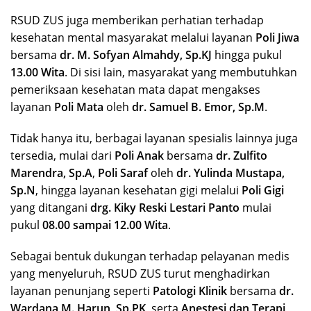
RSUD ZUS juga memberikan perhatian terhadap
kesehatan mental masyarakat melalui layanan
Poli Jiwa
bersama
dr. M. Sofyan Almahdy, Sp.KJ
hingga pukul
13.00 Wita
. Di sisi lain, masyarakat yang membutuhkan
pemeriksaan kesehatan mata dapat mengakses
layanan
Poli Mata
oleh
dr. Samuel B. Emor, Sp.M
.
Tidak hanya itu, berbagai layanan spesialis lainnya juga
tersedia, mulai dari
Poli Anak
bersama
dr. Zulfito
Marendra, Sp.A
,
Poli Saraf
oleh
dr. Yulinda Mustapa,
Sp.N
, hingga layanan kesehatan gigi melalui
Poli Gigi
yang ditangani
drg. Kiky Reski Lestari Panto
mulai
pukul
08.00 sampai 12.00 Wita
.
Sebagai bentuk dukungan terhadap pelayanan medis
yang menyeluruh, RSUD ZUS turut menghadirkan
layanan penunjang seperti
Patologi Klinik
bersama
dr.
Wardana M. Harun, Sp.PK
, serta
Anestesi dan Terapi