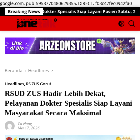
Lan
google.com, pub-5958770480629355, DIRECT, f08c47fec0942fa0
ke
 Dokter Spesialis Siap Layani Pasien Sabtu, 25 Juli 2026
Breaking News
kon
Beranda
Headlines
Headlines
,
RS ZUS Gorut
RSUD ZUS Hadir Lebih Dekat,
Pelayanan Dokter Spesialis Siap Layani
Masyarakat Secara Maksimal
Ca Nang
Mei 17, 2026