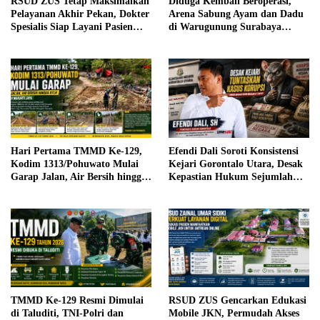
RSUD ZUS Tetap Maksimalkan
Diduga Kembali Beroperasi,
Pelayanan Akhir Pekan, Dokter
Arena Sabung Ayam dan Dadu
Spesialis Siap Layani Pasien
di Warugunung Surabaya
Sabtu, 25 Juli 2026
Resahkan Warga
Hari Pertama TMMD Ke-129,
Efendi Dali Soroti Konsistensi
Kodim 1313/Pohuwato Mulai
Kejari Gorontalo Utara, Desak
Garap Jalan, Air Bersih hingga
Kepastian Hukum Sejumlah
RTLH di Makarti Jaya
Kasus Korupsi
TMMD Ke-129 Resmi Dimulai
RSUD ZUS Gencarkan Edukasi
di Taluditi, TNI-Polri dan
Mobile JKN, Permudah Akses