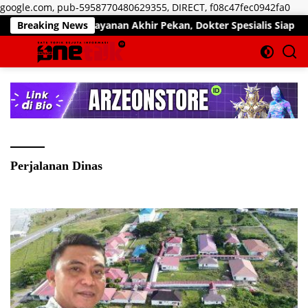
Lan
google.com, pub-5958770480629355, DIRECT, f08c47fec0942fa0
ke
malkan Pelayanan Akhir Pekan, Dokter Spesialis Siap Layani Pas
Breaking News
kon
Perjalanan Dinas