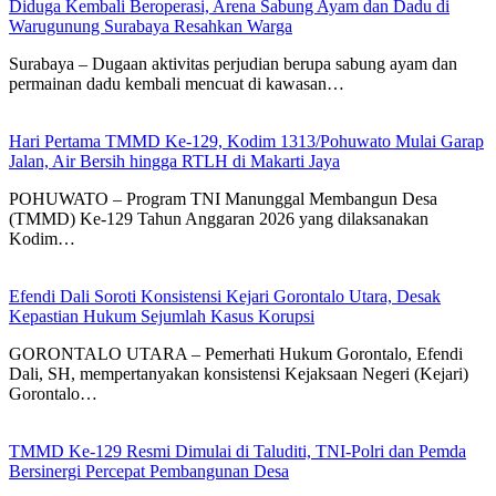
Diduga Kembali Beroperasi, Arena Sabung Ayam dan Dadu di
Warugunung Surabaya Resahkan Warga
Surabaya – Dugaan aktivitas perjudian berupa sabung ayam dan
permainan dadu kembali mencuat di kawasan…
Hari Pertama TMMD Ke-129, Kodim 1313/Pohuwato Mulai Garap
Jalan, Air Bersih hingga RTLH di Makarti Jaya
POHUWATO – Program TNI Manunggal Membangun Desa
(TMMD) Ke-129 Tahun Anggaran 2026 yang dilaksanakan
Kodim…
Efendi Dali Soroti Konsistensi Kejari Gorontalo Utara, Desak
Kepastian Hukum Sejumlah Kasus Korupsi
GORONTALO UTARA – Pemerhati Hukum Gorontalo, Efendi
Dali, SH, mempertanyakan konsistensi Kejaksaan Negeri (Kejari)
Gorontalo…
TMMD Ke-129 Resmi Dimulai di Taluditi, TNI-Polri dan Pemda
Bersinergi Percepat Pembangunan Desa