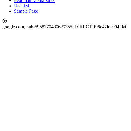
Pedoman Media Siber
Redaksi
Sample Page
google.com, pub-5958770480629355, DIRECT, f08c47fec0942fa0