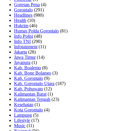
Goresan Pena
(4)
Gorontalo
(291)
Headlines
(980)
Health
(10)
Hukrim
(46)
Humas Polda Gorontalo
(81)
Info Polisi
(48)
Info TNI
(290)
Infotainment
(11)
Jakarta
(28)
Jawa Timur
(14)
Jayapura
(1)
Kab. Boalemo
(8)
Kab. Bone Bolango
(3)
Kab. Gorontalo
(9)
Kab. Gorontalo Utara
(187)
Kab. Pohuwato
(12)
Kalimantan Barat
(1)
Kalimantan Tengah
(23)
Kesehatan
(1)
Kota Gorontalo
(4)
Lampung
(5)
Lifestyle
(17)
Music
(11)
Nasional
(56)