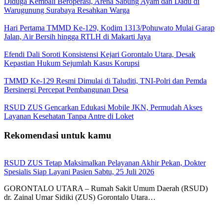
Diduga Kembali Beroperasi, Arena Sabung Ayam dan Dadu di
Warugunung Surabaya Resahkan Warga
Hari Pertama TMMD Ke-129, Kodim 1313/Pohuwato Mulai Garap
Jalan, Air Bersih hingga RTLH di Makarti Jaya
Efendi Dali Soroti Konsistensi Kejari Gorontalo Utara, Desak
Kepastian Hukum Sejumlah Kasus Korupsi
TMMD Ke-129 Resmi Dimulai di Taluditi, TNI-Polri dan Pemda
Bersinergi Percepat Pembangunan Desa
RSUD ZUS Gencarkan Edukasi Mobile JKN, Permudah Akses
Layanan Kesehatan Tanpa Antre di Loket
Rekomendasi untuk kamu
RSUD ZUS Tetap Maksimalkan Pelayanan Akhir Pekan, Dokter
Spesialis Siap Layani Pasien Sabtu, 25 Juli 2026
GORONTALO UTARA – Rumah Sakit Umum Daerah (RSUD)
dr. Zainal Umar Sidiki (ZUS) Gorontalo Utara…