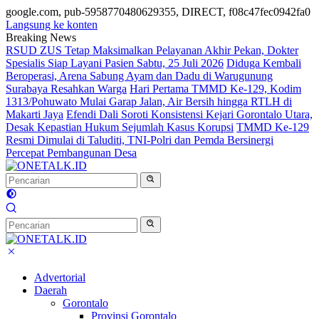
google.com, pub-5958770480629355, DIRECT, f08c47fec0942fa0
Langsung ke konten
Breaking News
RSUD ZUS Tetap Maksimalkan Pelayanan Akhir Pekan, Dokter
Spesialis Siap Layani Pasien Sabtu, 25 Juli 2026
Diduga Kembali
Beroperasi, Arena Sabung Ayam dan Dadu di Warugunung
Surabaya Resahkan Warga
Hari Pertama TMMD Ke-129, Kodim
1313/Pohuwato Mulai Garap Jalan, Air Bersih hingga RTLH di
Makarti Jaya
Efendi Dali Soroti Konsistensi Kejari Gorontalo Utara,
Desak Kepastian Hukum Sejumlah Kasus Korupsi
TMMD Ke-129
Resmi Dimulai di Taluditi, TNI-Polri dan Pemda Bersinergi
Percepat Pembangunan Desa
Advertorial
Daerah
Gorontalo
Provinsi Gorontalo