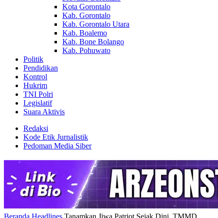
Kota Gorontalo
Kab. Gorontalo
Kab. Gorontalo Utara
Kab. Boalemo
Kab. Bone Bolango
Kab. Pohuwato
Politik
Pendidikan
Kontrol
Hukrim
TNI Polri
Legislatif
Suara Aktivis
Redaksi
Kode Etik Jurnalistik
Pedoman Media Siber
Beranda
Headlines
Tanamkan Jiwa Patriot Sejak Dini, TMMD