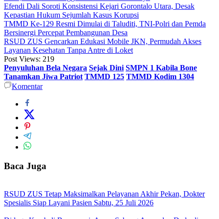
Efendi Dali Soroti Konsistensi Kejari Gorontalo Utara, Desak
Kepastian Hukum Sejumlah Kasus Korupsi
TMMD Ke-129 Resmi Dimulai di Taluditi, TNI-Polri dan Pemda
Bersinergi Percepat Pembangunan Desa
RSUD ZUS Gencarkan Edukasi Mobile JKN, Permudah Akses
Layanan Kesehatan Tanpa Antre di Loket
Post Views:
219
Penyuluhan Bela Negara
Sejak Dini
SMPN 1 Kabila Bone
Tanamkan Jiwa Patriot
TMMD 125
TMMD Kodim 1304
Komentar
Baca Juga
RSUD ZUS Tetap Maksimalkan Pelayanan Akhir Pekan, Dokter
Spesialis Siap Layani Pasien Sabtu, 25 Juli 2026