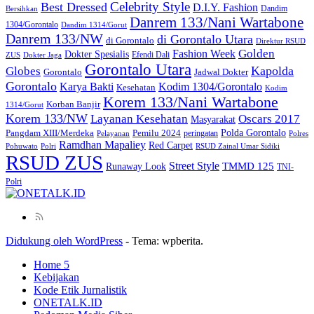
Celebrity Style
Best Dressed
D.I.Y. Fashion
Dandim
Bersihkan
Danrem 133/Nani Wartabone
1304/Gorontalo
Dandim 1314/Gorut
Danrem 133/NW
di Gorontalo Utara
di Gorontalo
Direktur RSUD
Golden
Fashion Week
Dokter Spesialis
Efendi Dali
ZUS
Dokter Jaga
Gorontalo Utara
Kapolda
Globes
Gorontalo
Jadwal Dokter
Gorontalo
Kodim 1304/Gorontalo
Karya Bakti
Kesehatan
Kodim
Korem 133/Nani Wartabone
Korban Banjir
1314/Gorut
Korem 133/NW
Layanan Kesehatan
Oscars 2017
Masyarakat
Polda Gorontalo
Pangdam XIII/Merdeka
Pemilu 2024
peringatan
Pelayanan
Polres
Ramdhan Mapaliey
Red Carpet
Pohuwato
Polri
RSUD Zainal Umar Sidiki
RSUD ZUS
Street Style
Runaway Look
TMMD 125
TNI-
Polri
Didukung oleh WordPress
-
Tema: wpberita.
Home 5
Kebijakan
Kode Etik Jurnalistik
ONETALK.ID