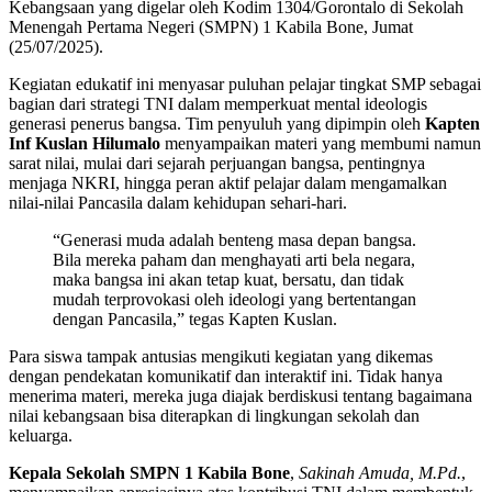
Kebangsaan yang digelar oleh Kodim 1304/Gorontalo di Sekolah
Menengah Pertama Negeri (SMPN) 1 Kabila Bone, Jumat
(25/07/2025).
Kegiatan edukatif ini menyasar puluhan pelajar tingkat SMP sebagai
bagian dari strategi TNI dalam memperkuat mental ideologis
generasi penerus bangsa. Tim penyuluh yang dipimpin oleh
Kapten
Inf Kuslan Hilumalo
menyampaikan materi yang membumi namun
sarat nilai, mulai dari sejarah perjuangan bangsa, pentingnya
menjaga NKRI, hingga peran aktif pelajar dalam mengamalkan
nilai-nilai Pancasila dalam kehidupan sehari-hari.
“Generasi muda adalah benteng masa depan bangsa.
Bila mereka paham dan menghayati arti bela negara,
maka bangsa ini akan tetap kuat, bersatu, dan tidak
mudah terprovokasi oleh ideologi yang bertentangan
dengan Pancasila,” tegas Kapten Kuslan.
Para siswa tampak antusias mengikuti kegiatan yang dikemas
dengan pendekatan komunikatif dan interaktif ini. Tidak hanya
menerima materi, mereka juga diajak berdiskusi tentang bagaimana
nilai kebangsaan bisa diterapkan di lingkungan sekolah dan
keluarga.
Kepala Sekolah SMPN 1 Kabila Bone
,
Sakinah Amuda, M.Pd.
,