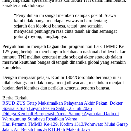
menyampaikan apresiasinya atas kontribusi TNI dalam membentuk
karakter anak didiknya.
“Penyuluhan ini sangat memberi dampak positif. Siswa
kami tidak hanya mendapat wawasan baru tentang
sejarah dan ideologi bangsa, tetapi juga semakin
menyadari pentingnya rasa cinta tanah air dan semangat
gotong royong,” ungkapnya.
Penyuluhan ini menjadi bagian dari program non-fisik TMMD Ke-
125 yang bertujuan membangun ketahanan nasional dari level akar
rumput. TNI melihat generasi muda sebagai aktor strategis dalam
merawat keutuhan bangsa di tengah dinamika global yang semakin
kompleks.
Dengan menyasar pelajar, Kodim 1304/Gorontalo berharap nilai-
nilai kebangsaan tidak hanya menjadi wacana, melainkan menjadi
bagian dari identitas dan perilaku generasi penerus bangsa.
Berita Terkait
RSUD ZUS Tetap Maksimalkan Pelayanan Akhir Pekan, Dokter
Spesialis Siap Layani Pasien Sabtu, 25 Juli 2026
Diduga Kembali Beroperasi, Arena Sabung Ayam dan Dadu di
Warugunung Surabaya Resahkan Warga
Hari Pertama TMMD Ke-129, Kodim 1313/Pohuwato Mulai Garap
Jalan, Air Bersih hingga RTLH di Makarti Jaya