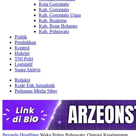
Kota Gorontalo
Kab. Gorontalo
Kab. Gorontalo Utara
Kab. Boalemo
Kab. Bone Bolango
Kab. Pohuwato
Politik
Pendidikan
Kontrol
Hukrim
TNI Polri
Legislatif
Suara Aktivis
Redaksi
Kode Etik Jurnalistik
Pedoman Media Siber
Beranda
Headlines
Waka Polres Pohuwato: Operasi Keselamatan