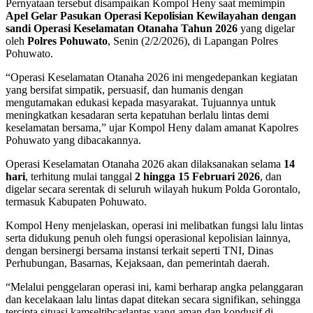
Pernyataan tersebut disampaikan Kompol Heny saat memimpin
Apel Gelar Pasukan Operasi Kepolisian Kewilayahan dengan
sandi Operasi Keselamatan Otanaha Tahun 2026
yang digelar
oleh
Polres Pohuwato
, Senin (2/2/2026), di Lapangan Polres
Pohuwato.
“Operasi Keselamatan Otanaha 2026 ini mengedepankan kegiatan
yang bersifat simpatik, persuasif, dan humanis dengan
mengutamakan edukasi kepada masyarakat. Tujuannya untuk
meningkatkan kesadaran serta kepatuhan berlalu lintas demi
keselamatan bersama,” ujar Kompol Heny dalam amanat Kapolres
Pohuwato yang dibacakannya.
Operasi Keselamatan Otanaha 2026 akan dilaksanakan selama
14
hari
, terhitung mulai tanggal
2 hingga 15 Februari 2026
, dan
digelar secara serentak di seluruh wilayah hukum Polda Gorontalo,
termasuk Kabupaten Pohuwato.
Kompol Heny menjelaskan, operasi ini melibatkan fungsi lalu lintas
serta didukung penuh oleh fungsi operasional kepolisian lainnya,
dengan bersinergi bersama instansi terkait seperti TNI, Dinas
Perhubungan, Basarnas, Kejaksaan, dan pemerintah daerah.
“Melalui penggelaran operasi ini, kami berharap angka pelanggaran
dan kecelakaan lalu lintas dapat ditekan secara signifikan, sehingga
tercipta situasi kamseltibcarlantas yang aman dan kondusif di