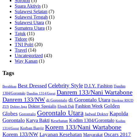
Soroton
(5)
Suara Aktivis
(1)
Sulawesi Selatan
(7)
Sulawesi Tengah
(1)
Sulawesi Utara
(3)
Sumatera Utara
(1)
Tajuk
(11)
Tidore
(6)
TNI Polri
(20)
Travel
(14)
Uncategorized
(43)
Way Kanan
(1)
Tags
Celebrity Style
Best Dressed
D.I.Y. Fashion
Dandim
Bersihkan
Danrem 133/Nani Wartabone
1304/Gorontalo
Dandim 1314/Gorut
Danrem 133/NW
di Gorontalo Utara
di Gorontalo
Direktur RSUD
Golden
Fashion Week
Dokter Spesialis
Efendi Dali
ZUS
Dokter Jaga
Gorontalo Utara
Kapolda
Globes
Gorontalo
Jadwal Dokter
Gorontalo
Kodim 1304/Gorontalo
Karya Bakti
Kesehatan
Kodim
Korem 133/Nani Wartabone
Korban Banjir
1314/Gorut
Korem 133/NW
Layanan Kesehatan
Oscars 2017
Masyarakat