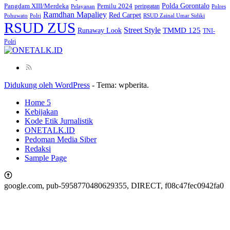
Polda Gorontalo
Pangdam XIII/Merdeka
Pemilu 2024
peringatan
Pelayanan
Polres
Ramdhan Mapaliey
Red Carpet
Pohuwato
Polri
RSUD Zainal Umar Sidiki
RSUD ZUS
Street Style
Runaway Look
TMMD 125
TNI-
Polri
Didukung oleh WordPress
-
Tema: wpberita.
Home 5
Kebijakan
Kode Etik Jurnalistik
ONETALK.ID
Pedoman Media Siber
Redaksi
Sample Page
google.com, pub-5958770480629355, DIRECT, f08c47fec0942fa0