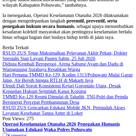
wilayah Kabupaten Pohuwato,” tambahnya.
Ia menegaskan, Operasi Keselamatan Otanaha 2026 dilaksanakan
dengan mengedepankan langkah
preemtif, preventif, serta
penegakan hukum secara humanis
, sebagai upaya menumbuhkan
kesadaran kolektif masyarakat akan pentingnya keselamatan berlalu
lintas sebagai bagian dari budaya hidup tertib di jalan raya.
Berita Terkait
RSUD ZUS Tetap Maksimalkan Pelayanan Akhir Pekan, Dokter
Spesialis Siap Layani Pasien Sabtu, 25 Juli 2026
Diduga Kembali Beroperasi, Arena Sabung Ayam dan Dadu di
Warugunung Surabaya Resahkan Warga
Hari Pertama TMMD Ke-129, Kodim 1313/Pohuwato Mulai Garap
Jalan, Air Bersih hingga RTLH di Makarti Jaya
Efendi Dali Soroti Konsistensi Kejari Gorontalo Utara, Desak
Kepastian Hukum Sejumlah Kasus Korupsi
TMMD Ke-129 Resmi Dimulai di Taluditi, TNI-Polri dan Pemda
Bersinergi Percepat Pembangunan Desa
RSUD ZUS Gencarkan Edukasi Mobile JKN, Permudah Akses
Layanan Kesehatan Tanpa Antre di Loket
Post Views:
275
Operasi Keselamatan Otanaha 2026
Penegakan Humanis
Utamakan Edukasi
Waka Polres Pohuwato
Komentar