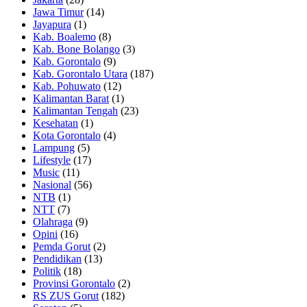
Jawa Timur
(14)
Jayapura
(1)
Kab. Boalemo
(8)
Kab. Bone Bolango
(3)
Kab. Gorontalo
(9)
Kab. Gorontalo Utara
(187)
Kab. Pohuwato
(12)
Kalimantan Barat
(1)
Kalimantan Tengah
(23)
Kesehatan
(1)
Kota Gorontalo
(4)
Lampung
(5)
Lifestyle
(17)
Music
(11)
Nasional
(56)
NTB
(1)
NTT
(7)
Olahraga
(9)
Opini
(16)
Pemda Gorut
(2)
Pendidikan
(13)
Politik
(18)
Provinsi Gorontalo
(2)
RS ZUS Gorut
(182)