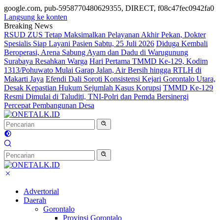
google.com, pub-5958770480629355, DIRECT, f08c47fec0942fa0
Langsung ke konten
Breaking News
RSUD ZUS Tetap Maksimalkan Pelayanan Akhir Pekan, Dokter
Spesialis Siap Layani Pasien Sabtu, 25 Juli 2026
Diduga Kembali
Beroperasi, Arena Sabung Ayam dan Dadu di Warugunung
Surabaya Resahkan Warga
Hari Pertama TMMD Ke-129, Kodim
1313/Pohuwato Mulai Garap Jalan, Air Bersih hingga RTLH di
Makarti Jaya
Efendi Dali Soroti Konsistensi Kejari Gorontalo Utara,
Desak Kepastian Hukum Sejumlah Kasus Korupsi
TMMD Ke-129
Resmi Dimulai di Taluditi, TNI-Polri dan Pemda Bersinergi
Percepat Pembangunan Desa
Advertorial
Daerah
Gorontalo
Provinsi Gorontalo