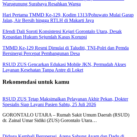
Warugunung Surabaya Resahkan Warga
Hari Pertama TMMD Ke-129, Kodim 1313/Pohuwato Mulai Garap
Jalan, Air Bersih hingga RTLH di Makarti Jaya
Efendi Dali Soroti Konsistensi Kejari Gorontalo Utara, Desak
Kepastian Hukum Sejumlah Kasus Korupsi
TMMD Ke-129 Resmi Dimulai di Taluditi, TNI-Polri dan Pemda
Bersinergi Percepat Pembangunan Desa
RSUD ZUS Gencarkan Edukasi Mobile JKN, Permudah Akses
Layanan Kesehatan Tanpa Antre di Loket
Rekomendasi untuk kamu
RSUD ZUS Tetap Maksimalkan Pelayanan Akhir Pekan, Dokter
Spesialis Siap Layani Pasien Sabtu, 25 Juli 2026
GORONTALO UTARA – Rumah Sakit Umum Daerah (RSUD)
dr. Zainal Umar Sidiki (ZUS) Gorontalo Utara…
Diduga Kembali Beroperasi, Arena Sabung Ayam dan Dadu di