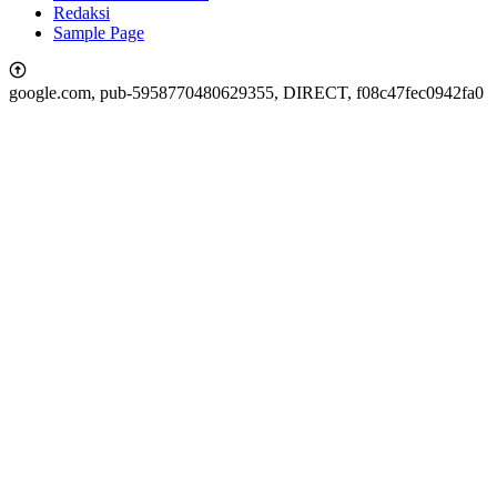
Redaksi
Sample Page
google.com, pub-5958770480629355, DIRECT, f08c47fec0942fa0