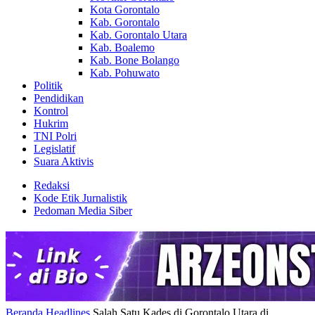
Kota Gorontalo
Kab. Gorontalo
Kab. Gorontalo Utara
Kab. Boalemo
Kab. Bone Bolango
Kab. Pohuwato
Politik
Pendidikan
Kontrol
Hukrim
TNI Polri
Legislatif
Suara Aktivis
Redaksi
Kode Etik Jurnalistik
Pedoman Media Siber
Beranda
Headlines
Salah Satu Kades di Gorontalo Utara di