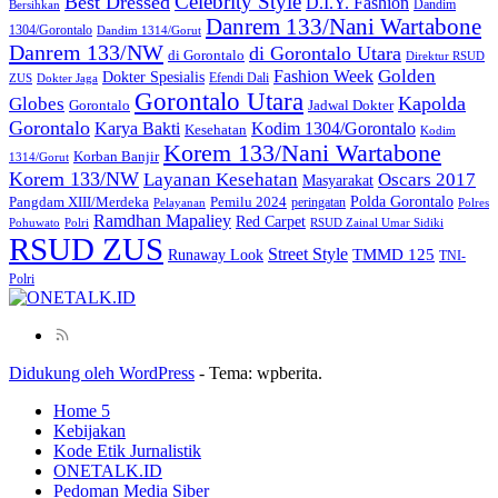
Celebrity Style
Best Dressed
D.I.Y. Fashion
Dandim
Bersihkan
Danrem 133/Nani Wartabone
1304/Gorontalo
Dandim 1314/Gorut
Danrem 133/NW
di Gorontalo Utara
di Gorontalo
Direktur RSUD
Golden
Fashion Week
Dokter Spesialis
Efendi Dali
ZUS
Dokter Jaga
Gorontalo Utara
Kapolda
Globes
Gorontalo
Jadwal Dokter
Gorontalo
Kodim 1304/Gorontalo
Karya Bakti
Kesehatan
Kodim
Korem 133/Nani Wartabone
Korban Banjir
1314/Gorut
Korem 133/NW
Layanan Kesehatan
Oscars 2017
Masyarakat
Polda Gorontalo
Pangdam XIII/Merdeka
Pemilu 2024
peringatan
Pelayanan
Polres
Ramdhan Mapaliey
Red Carpet
Pohuwato
Polri
RSUD Zainal Umar Sidiki
RSUD ZUS
Street Style
Runaway Look
TMMD 125
TNI-
Polri
Didukung oleh WordPress
-
Tema: wpberita.
Home 5
Kebijakan
Kode Etik Jurnalistik
ONETALK.ID
Pedoman Media Siber