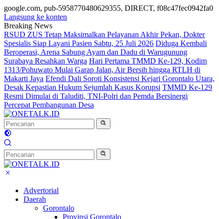
google.com, pub-5958770480629355, DIRECT, f08c47fec0942fa0
Langsung ke konten
Breaking News
RSUD ZUS Tetap Maksimalkan Pelayanan Akhir Pekan, Dokter
Spesialis Siap Layani Pasien Sabtu, 25 Juli 2026
Diduga Kembali
Beroperasi, Arena Sabung Ayam dan Dadu di Warugunung
Surabaya Resahkan Warga
Hari Pertama TMMD Ke-129, Kodim
1313/Pohuwato Mulai Garap Jalan, Air Bersih hingga RTLH di
Makarti Jaya
Efendi Dali Soroti Konsistensi Kejari Gorontalo Utara,
Desak Kepastian Hukum Sejumlah Kasus Korupsi
TMMD Ke-129
Resmi Dimulai di Taluditi, TNI-Polri dan Pemda Bersinergi
Percepat Pembangunan Desa
Advertorial
Daerah
Gorontalo
Provinsi Gorontalo