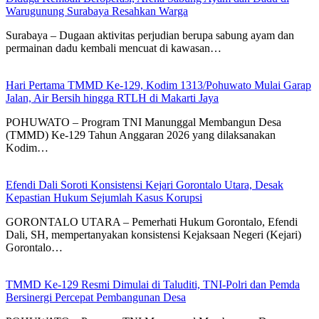
Warugunung Surabaya Resahkan Warga
Surabaya – Dugaan aktivitas perjudian berupa sabung ayam dan
permainan dadu kembali mencuat di kawasan…
Hari Pertama TMMD Ke-129, Kodim 1313/Pohuwato Mulai Garap
Jalan, Air Bersih hingga RTLH di Makarti Jaya
POHUWATO – Program TNI Manunggal Membangun Desa
(TMMD) Ke-129 Tahun Anggaran 2026 yang dilaksanakan
Kodim…
Efendi Dali Soroti Konsistensi Kejari Gorontalo Utara, Desak
Kepastian Hukum Sejumlah Kasus Korupsi
GORONTALO UTARA – Pemerhati Hukum Gorontalo, Efendi
Dali, SH, mempertanyakan konsistensi Kejaksaan Negeri (Kejari)
Gorontalo…
TMMD Ke-129 Resmi Dimulai di Taluditi, TNI-Polri dan Pemda
Bersinergi Percepat Pembangunan Desa