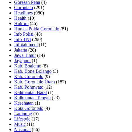
Goresan Pena
(4)
Gorontalo
(291)
Headlines
(980)
Health
(10)
Hukrim
(46)
Humas Polda Gorontalo
(81)
Info Polisi
(48)
Info TNI
(290)
Infotainment
(11)
Jakarta
(28)
Jawa Timur
(14)
Jayapura
(1)
Kab. Boalemo
(8)
Kab. Bone Bolango
(3)
Kab. Gorontalo
(9)
Kab. Gorontalo Utara
(187)
Kab. Pohuwato
(12)
Kalimantan Barat
(1)
Kalimantan Tengah
(23)
Kesehatan
(1)
Kota Gorontalo
(4)
Lampung
(5)
Lifestyle
(17)
Music
(11)
Nasional
(56)